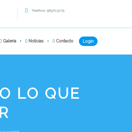
Teléfono: 965703075
Galería
Noticias
Contacto
Login
O LO QUE
R