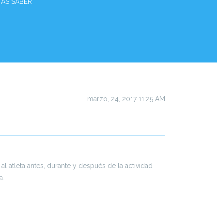
TAS SABER
marzo, 24, 2017 11:25 AM
al atleta antes, durante y después de la actividad
a.