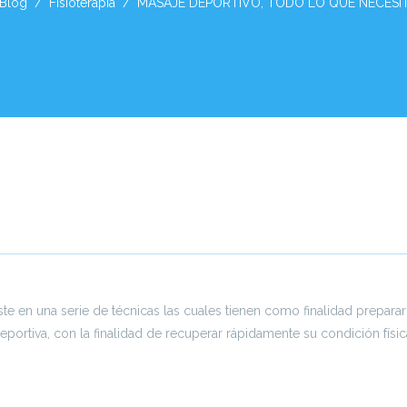
Blog
Fisioterapia
MASAJE DEPORTIVO, TODO LO QUE NECESI
e en una serie de técnicas las cuales tienen como finalidad preparar 
eportiva, con la finalidad de recuperar rápidamente su condición físic