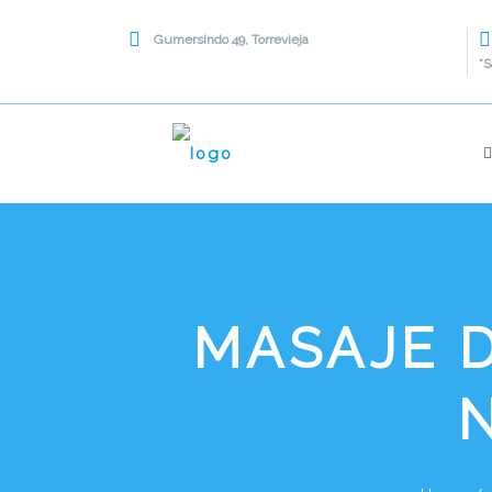
Gumersindo 49, Torrevieja
*S
MASAJE 