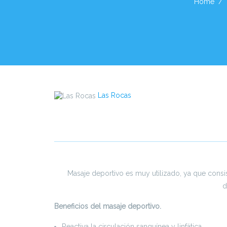
Home
Las Rocas
Masaje deportivo es muy utilizado, ya que consist
d
Beneficios del masaje deportivo.
Reactiva la circulación sanguínea y linfática