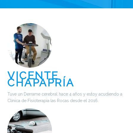
VICENTE
CHAPAPRÍA
Tuve un Derrame cerebral hace 4 años y estoy acudiendo a
Clínica de Fisioterapia las Rocas desde el 2016.