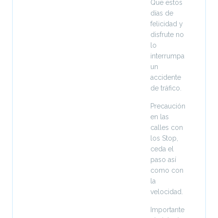
Que estos
días de
felicidad y
disfrute no
lo
interrumpa
un
accidente
de tráfico.
Precaución
en las
calles con
los Stop,
ceda el
paso así
como con
la
velocidad.
Importante