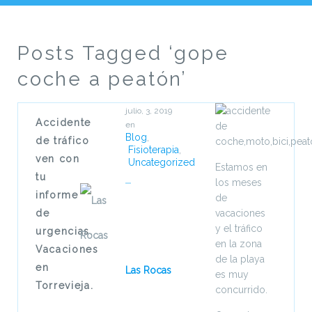
Posts Tagged ‘gope
coche a peatón’
julio, 3, 2019
Accidente
en
Blog
,
de tráfico
Fisioterapia
,
ven con
Uncategorized
Estamos en
tu
los meses
informe
de
de
vacaciones
y el tráfico
urgencias.
en la zona
Vacaciones
de la playa
en
Las Rocas
es muy
Torrevieja.
concurrido.