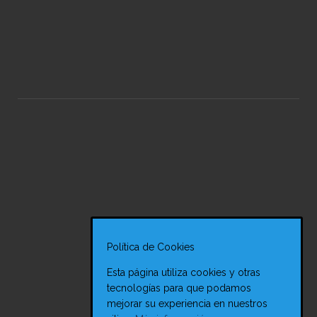
Política de Cookies
MASAJE DEPORTIVO, TODO LO QUE NECESITAS
Esta página utiliza cookies y otras
SABER
tecnologías para que podamos
24 Mar 2017
mejorar su experiencia en nuestros