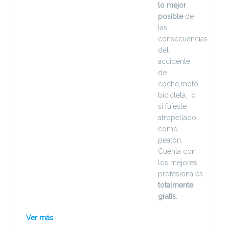
lo mejor
posible
de
las
consecuencias
del
accidente
de
coche,moto,
bicicleta, o
si fuíeste
atropellado
como
peatón.
Cuénta con
los mejores
profesionales
totalmente
gratis
.
Ver más