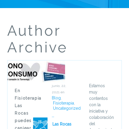
Author
Archive
Estamos
junio, 22,
En
muy
2021
en
Blog
,
Fisioterapia
contentos
Fisioterapia
,
con la
Las
Uncategorized
iniciativa y
Rocas
colaboración
puedes
del
Las Rocas
canjear tu