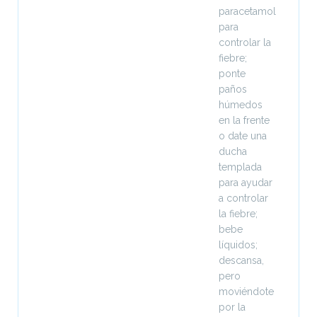
paracetamol
para
controlar la
fiebre;
ponte
paños
húmedos
en la frente
o date una
ducha
templada
para ayudar
a controlar
la fiebre;
bebe
líquidos;
descansa,
pero
moviéndote
por la