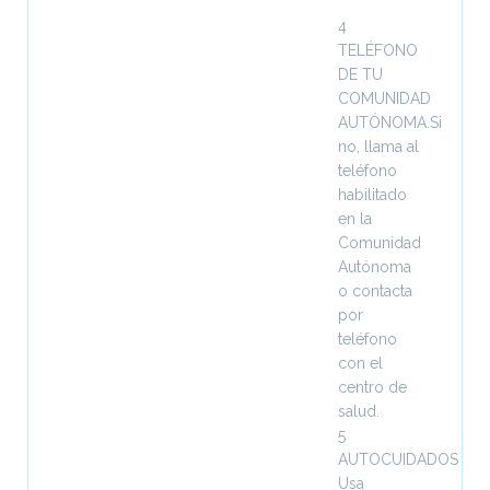
4
TELÉFONO
DE TU
COMUNIDAD
AUTÓNOMA.Si
no, llama al
teléfono
habilitado
en la
Comunidad
Autónoma
o contacta
por
teléfono
con el
centro de
salud.
5
AUTOCUIDADOS
Usa