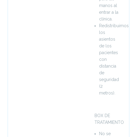
manos al
entrar a la
clínica.
Redistribuimos
los
asientos
de los
pacientes
con
distancia
de
seguridad
(2
metros).
BOX DE
TRATAMIENTO
No se