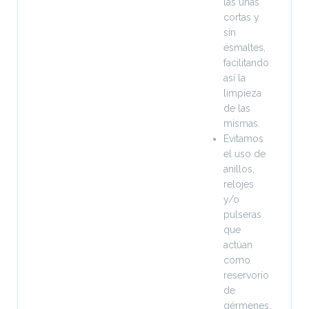
las uñas
cortas y
sin
esmaltes,
facilitando
así la
limpieza
de las
mismas.
Evitamos
el uso de
anillos,
relojes
y/o
pulseras
que
actúan
como
reservorio
de
gérmenes,