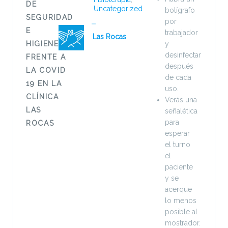
DE
Uncategorized
bolígrafo
SEGURIDAD
por
E
trabajador
Las Rocas
HIGIENE
y
desinfectar
FRENTE A
después
LA COVID
de cada
19 EN LA
uso.
CLÍNICA
Verás una
LAS
señalética
para
ROCAS
esperar
el turno
el
paciente
y se
acerque
lo menos
posible al
mostrador.