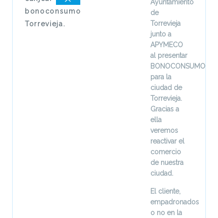
Ayuntamiento
bonoconsumo
de
Torrevieja
Torrevieja.
junto a
APYMECO
al presentar
BONOCONSUMO
para la
ciudad de
Torrevieja.
Gracias a
ella
veremos
reactivar el
comercio
de nuestra
ciudad.
El cliente,
empadronados
o no en la