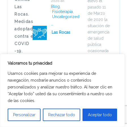
elevó el
2020
en
Blog
,
Las
pasado 11
Fisioterapia
,
de Marzo
Rocas.
Uncategorized
de 2020 la
Medidas
situación de
adoptadas
emergencia
Las Rocas
contra el
de salud
COVID
pública
ocasionada
-19.
por el
Valoramos tu privacidad
COVID 19 a
pandemia
Usamos cookies para mejorar su experiencia de
internacional.
navegación, mostrarle anuncios o contenidos
Las
personalizados y analizar nuestro tráfico. Al hacer clic en
recomendaciones
“Aceptar todo” usted da su consentimiento a nuestro uso
del
de las cookies.
Ministerio
de Sanidad
Personalizar
Rechazar todo
Aceptar todo
así como
del
Real