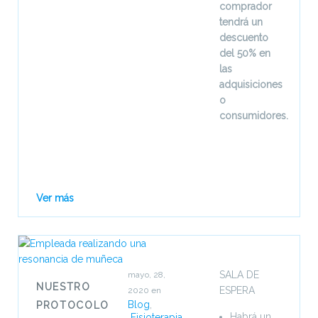
comprador
tendrá un
descuento
del 50% en
las
adquisiciones
o
consumidores.
Ver más
SALA DE
mayo, 28,
NUESTRO
ESPERA
2020
en
Blog
,
PROTOCOLO
Habrá un
Fisioterapia
,