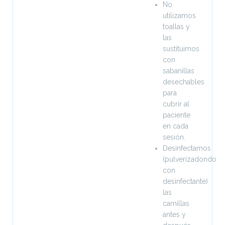
No
utilizamos
toallas y
las
sustituimos
con
sabanillas
desechables
para
cubrir al
paciente
en cada
sesión.
Desinfectamos
(pulverizadondo
con
desinfectante)
las
camillas
antes y