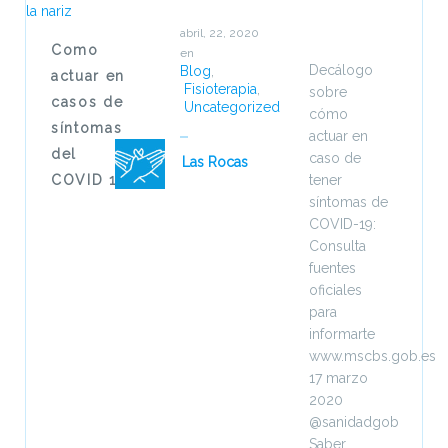
abril, 22, 2020
Como
en
Decálogo
Blog
,
actuar en
Fisioterapia
,
sobre
casos de
Uncategorized
cómo
síntomas
actuar en
del
caso de
Las Rocas
COVID 19
tener
síntomas de
COVID-19:
Consulta
fuentes
oficiales
para
informarte
www.mscbs.gob.es
17 marzo
2020
@sanidadgob
Saber