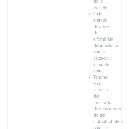
de lo
posible.
En la
entrada
dispones
de
alfombrilla
desinfectante
para el
calzado
antes de
entrar.
Tendrás
en el
espacio
del
mostrador
dispensadores
de gel
hidroalcohólico
para las