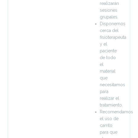
realizarán
sesiones
grupales.
Disponemos
cerca del
fisioterapeuta
y el
paciente
de todo
el
material
que
necesitamos
para
realizar el
tratamiento.
Recomendamos
el uso de
carrito
para que