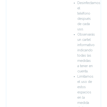
Desinfectamos
el
teléfono
después
de cada
uso.
Observarás
un cartel
informativo
indicando
todas las
medidas
a tener en
cuenta.
Limitamos
el uso de
estos
espacios
en la
medida