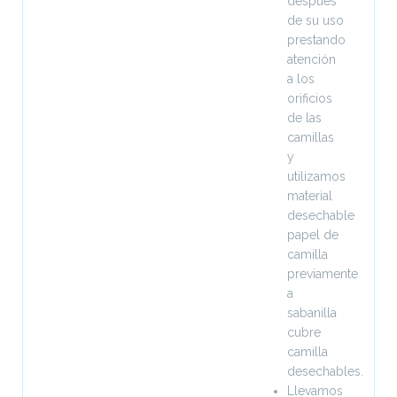
después
de su uso
prestando
atención
a los
orificios
de las
camillas
y
utilizamos
material
desechable
papel de
camilla
previamente
a
sabanilla
cubre
camilla
desechables.
Llevamos