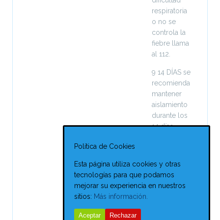
dificultad
respiratoria
o no se
controla la
fiebre llama
al 112.
9 14 DÍAS se
recomienda
mantener
aislamiento
durante los
14 días
desde el
Política de Cookies
inicio de
los
Esta página utiliza cookies y otras
síntomas
tecnologías para que podamos
siempre
mejorar su experiencia en nuestros
que el
sitios:
Más información.
cuadro se
haya
Aceptar
Rechazar