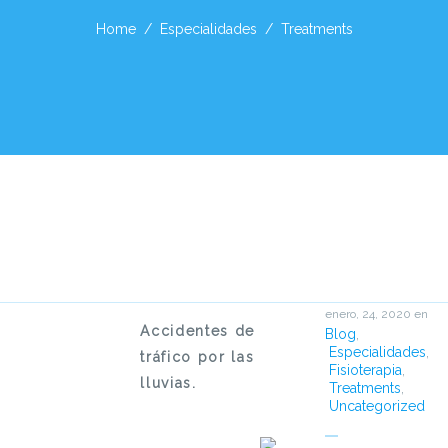
Home
Especialidades
Treatments
enero, 24, 2020
en
Accidentes de
Blog
,
Especialidades
,
tráfico por las
Fisioterapia
,
lluvias.
Treatments
,
Uncategorized