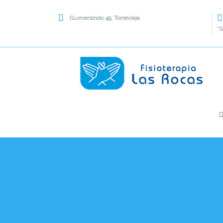
Gumersindo 49, Torrevieja
*S