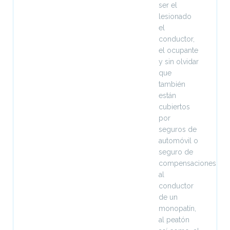
ser el
lesionado
el
conductor,
el ocupante
y sin olvidar
que
también
están
cubiertos
por
seguros de
automóvil o
seguro de
compensaciones
al
conductor
de un
monopatín,
al peatón