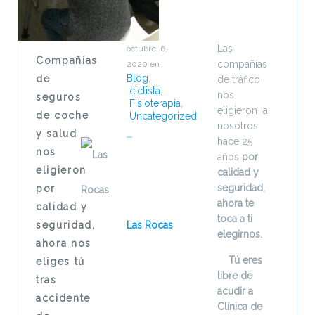
Las
octubre, 6,
Compañías
compañías
2020
en
Blog
,
de
de tráfico
ciclista
,
nos
seguros
Fisioterapia
,
eligieron a
de coche
Uncategorized
nosotros
y salud
hace 25
nos
años
por
eligieron
calidad y
seguridad,
por
ahora te
calidad y
toca a ti
seguridad,
Las Rocas
elegirnos.
ahora nos
Tú eres
eliges tú
libre de
tras
acudir a
accidente
Clínica de