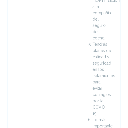
indemnización
a la
compañía
del
seguro
del
coche.
Tendrás
planes de
calidad y
seguridad
en los
tratamientos
para
evitar
contagios
por la
COVID
19.
Lo más
importante