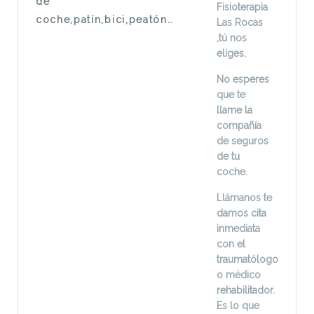
de
Fisioterapia
coche,patín,bici,peatón..
Las Rocas
,tú nos
eliges.
No esperes
que te
llame la
compañía
de seguros
de tu
coche.
Llámanos te
damos cita
inmediata
con el
traumatólogo
o médico
rehabilitador.
Es lo que