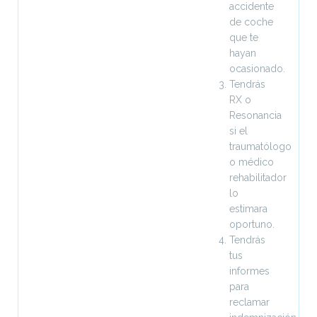
accidente
de coche
que te
hayan
ocasionado.
Tendrás
RX o
Resonancia
si el
traumatólogo
o médico
rehabilitador
lo
estimara
oportuno.
Tendrás
tus
informes
para
reclamar