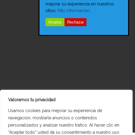
mejorar su experiencia en nuestros
sitios:
Más información.
MASAJE DEPORTIVO, TODO LO QUE NECESITAS
Aceptar
Rechazar
SABER
24 Mar 2017
Drenaje Linfático
5 Ene 2019
Vendaje funcional deportivo
31 Mar 2017
Valoramos tu privacidad
Usamos cookies para mejorar su experiencia de
navegación, mostrarle anuncios o contenidos
personalizados y analizar nuestro tráfico. Al hacer clic en
“Aceptar todo” usted da su consentimiento a nuestro uso