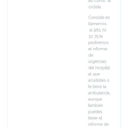
así como al
ciclista.
Consiste en
llamarnos
al 965 70
30 75 te
pediremos
el informe
de
urgencias
del hospital
al que
acudistes o
te llevó la
ambulancia,
aunque
también
puedes
tener el
informe de