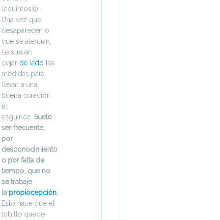
(equimosis)…
Una vez que
desaparecen o
que se atenúan,
se suelen
dejar
de lado
las
medidas para
llevar a una
buena curación
el
esguince.
Suele
ser
frecuente,
por
desconocimiento
o por falta de
tiempo,
que no
se trabaje
la
propiocepción
.
Esto hace que el
tobillo quede