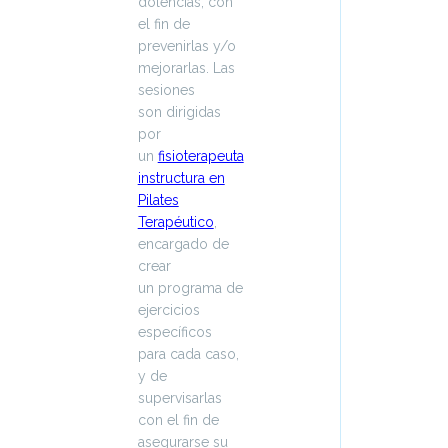
dolencias, con
el fin de
prevenirlas y/o
mejorarlas. Las
sesiones
son dirigidas
por
un
fisioterapeuta
instructura en
Pilates
Terapéutico
,
encargado de
crear
un programa de
ejercicios
específicos
para cada caso,
y de
supervisarlas
con el fin de
asegurarse su