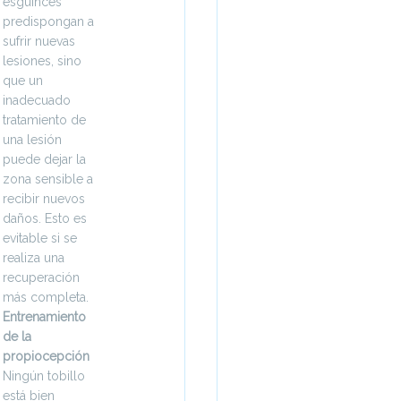
esguinces
predispongan a
sufrir nuevas
lesiones, sino
que un
inadecuado
tratamiento de
una lesión
puede dejar la
zona sensible a
recibir nuevos
daños. Esto es
evitable si se
realiza una
recuperación
más completa.
Entrenamiento
de la
propiocepción
Ningún tobillo
está bien