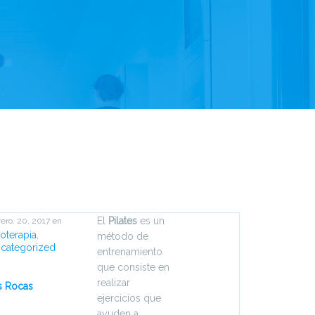
El
Pilates
es un
rero, 20, 2017
en
ioterapia
,
método de
categorized
entrenamiento
que consiste en
realizar
s Rocas
ejercicios que
ayuden a