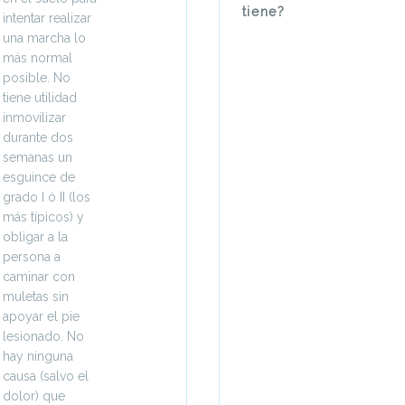
tiene?
intentar realizar
una marcha lo
más normal
posible. No
tiene utilidad
inmovilizar
durante dos
semanas un
esguince de
grado I ó II (los
más típicos) y
obligar a la
persona a
caminar con
muletas sin
apoyar el pie
lesionado. No
hay ninguna
causa (salvo el
dolor) que