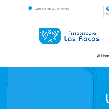
Gumersindo 49, Torrevieja
*S
Hom