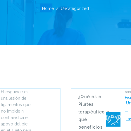
Home
Uncategorized
El esguince es
feb
¿Qué es el
Fis
una lesión de
Un
Pilates
ligamentos que
no impide ni
terapéutico y
contraindica el
La
qué
apoyo del pie
beneficios
en el suelo para