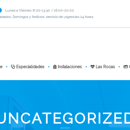
Lunes a Viernes: 8:00-13:30 / 16:00-20:00
abados, Domingos y festivos: servicio de urgencias 24 horas.
e
Especialidades
Instalaciones
Las Rocas
G
UNCATEGORIZE