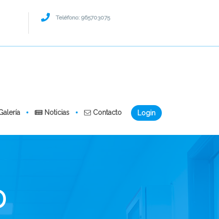
Teléfono: 965703075
alería
Noticias
Contacto
Login
D